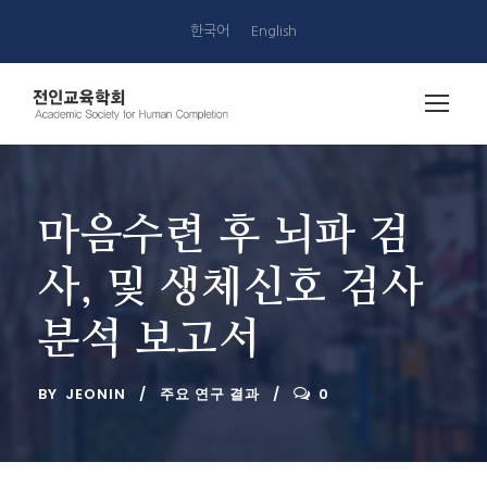
한국어
English
마음수련 후 뇌파 검
사, 및 생체신호 검사
분석 보고서
BY
JEONIN
주요 연구 결과
0