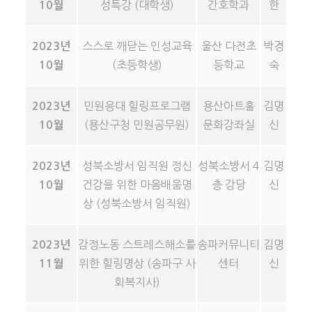
성특강 (대학생)
간호학과
한
10월
스스로 깨닫는 인성교육
울산 다전초
박경
2023년
(초등학생)
등학교
숙
10월
민원응대 힐링프로그램
용산아트홀
김명
2023년
(용산구청 민원공무원)
문화강좌실
신
10월
성북소방서 임직원 정신
성북소방서 4
김명
2023년
건강을 위한 마음배움명
층 강당
신
10월
상 (성북소방서 임직원)
감정노동 스트레스해소를
송파커뮤니티
김명
2023년
위한 힐링명상 (송파구 사
센터
신
11월
회복지사)