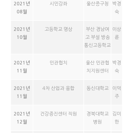
시민강좌
울산중구청
박경
2021년
숙
08월
고등학교 명상
부산 경남여
이상
2021년
고 부설 방송
륜
10월
통신고등학교
민관협치
울산 민관협
박경
2021년
치지원센터
숙
11월
4차 산업과 융합
동신대학교
이덕
2021년
주
11월
건강증진센터 직원
경북대학교
김미
2021년
병원
한
12월