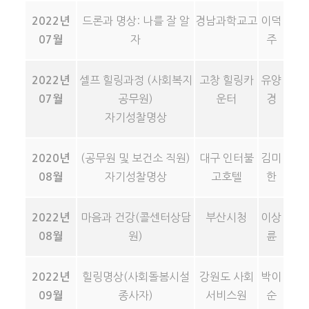
드론과 명상: 나를 잘 알
경남과학교고
이덕
2022년
자
주
07월
셀프 힐링과정 (사회복지
고창 힐링카
유양
2022년
공무원)
운터
경
07월
자기성찰명상
(공무원 및 보건소 직원)
대구 인터불
김미
2020년
자기성찰명상
고호텔
한
08월
마음과 건강(콜센터상담
부산시청
이상
2022년
원)
륜
08월
힐링명상(사회돌봄시설
강원도 사회
박이
2022년
종사자)
서비스원
순
09월