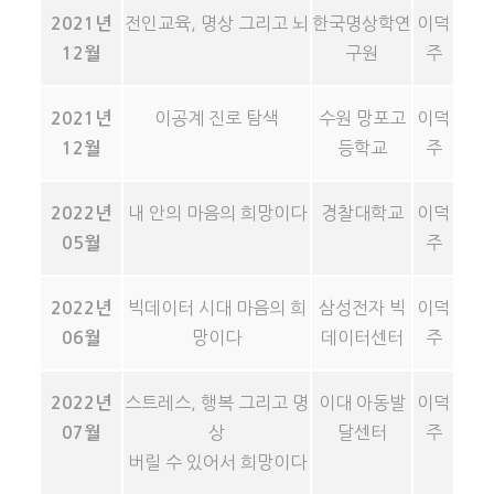
전인교육, 명상 그리고 뇌
한국명상학연
이덕
2021년
구원
주
12월
이공계 진로 탐색
수원 망포고
이덕
2021년
등학교
주
12월
내 안의 마음의 희망이다
경찰대학교
이덕
2022년
주
05월
빅데이터 시대 마음의 희
삼성전자 빅
이덕
2022년
망이다
데이터센터
주
06월
스트레스, 행복 그리고 명
이대 아동발
이덕
2022년
상
달센터
주
07월
버릴 수 있어서 희망이다