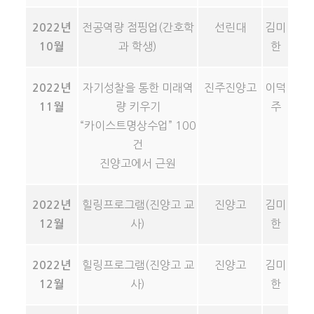
전공역량 점핑업(간호학
선린대
김미
2022년
과 학생)
한
10월
자기성찰을 통한 미래역
진주진양고
이덕
2022년
량 키우기
주
11월
“카이스트명상수업” 100
건
진양고에서 근원
힐링프로그램(진양고 교
진양고
김미
2022년
사)
한
12월
힐링프로그램(진양고 교
진양고
김미
2022년
사)
한
12월