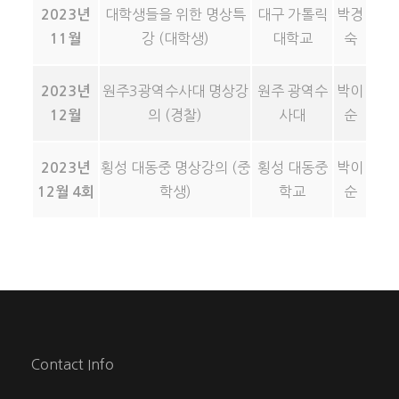
대학생들을 위한 명상특
대구 가톨릭
박경
2023년
강 (대학생)
대학교
숙
11월
원주3광역수사대 명상강
원주 광역수
박이
2023년
의 (경찰)
사대
순
12월
횡성 대동중 명상강의 (중
횡성 대동중
박이
2023년
학생)
학교
순
12월 4회
Contact Info