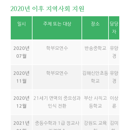
2020년 이후 지역사회 지원
일시
주제 또는 대상
장소
담당
자
학부모연수
반송중학교
유양
2020년
경
07월
학부모연수
김해신안초등
유양
2020년
학교
경
11월
21세기 면역의 중요성과
부산 사직고
이상
2020년
인식 전환
등학교
륜
12월
중등수학과 1급 정교사
강원도 교육
김미
2021년