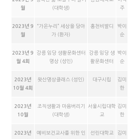
(대학생)
주
월
“가온누리” 세상을 담아
홍천비발디
박이
2023년 9
가 (환자)
순
월
강릉 임당 생활문화센터
강릉 임당 생
박이
2023년 9
명상 (성인)
활문화센터
순
월 4회
왓산명상클래스 (성인)
대구시립
김미
2023년
한
10월 4회
조직생활과 마음버리기
서울시립대학
김미
2023년
(대학생)
교
한
10월
예비보건교사를 위한 인
선린대학교
김미
2023년