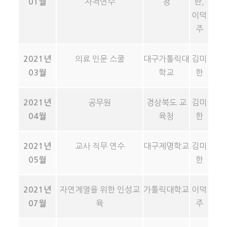
자격연수
청
한,
01월
이덕
주
의료 인문 스쿨
대구가톨릭대
김미
2021년
학교
한
03월
공무원
경상북도 교
김미
2021년
육청
한
04월
교사 직무 연수
대구제명학교
김미
2021년
한
05월
자연계열을 위한 인성교
가톨릭대학교
이덕
2021년
육
주
07월