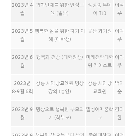
과학인재를 위한 인성교
생방송 투데
이덕
2023년 4
육 (일반)
이 TJB
주
월
행복한 삶을 위한 자기 이
울산 과기원
이덕
2023년 5
해 (대학생)
주
월
행복과 건강 (대학원생)
미래전략대학
이덕
2023년 6
원 카이스트
주
월
강릉 사임당교육원 명상
강릉 사임당
박이
2023년
강의 (성인)
교육원
순
8-9월 6회
명상으로 행복한 부모되
밀성여자중학
김미
2023년 9
기 (학부모)
교
한
월
행복한 삶 오늘부터 살기
중원대학교
이덕
2023년 9