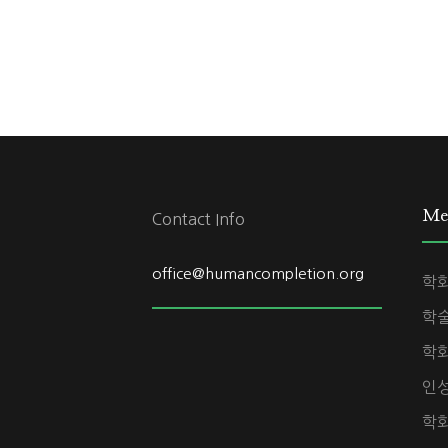
Me
Contact Info
office@humancompletion.org
학
학
학
인
학