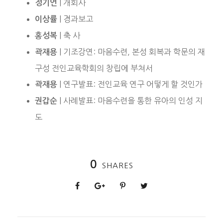
| 개회사
정기언
| 경과보고
이상률
| 축 사
홍성복
| 기조강연: 마음수련, 본성 회복과 학문의 재
곽재용
구성 전인교육학회의 창립에 부쳐서
| 연구발표: 전인교육 연구 어떻게 할 것인가
곽재용
| 사례발표: 마음수련을 통한 유아의 인성 지
권갑순
도
0
SHARES