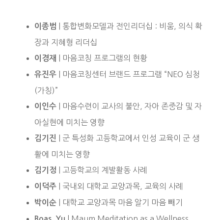
| 통합변화모델과 전인리더십 : 비움, 의식 확
이종범
장과 지혜형 리더십
| 마음코칭 프로그램의 현황
이경재
| 마음코칭센터 브랜드 프로그램 “NEO 심청
유진우
(가칭)”
| 마음수련이 교사의 불안, 자아 존중감 및 자
이인수
아실현에 미치는 영향
| 군 특성화 고등학교에서 인성 교육이 군 생
김기진
활에 미치는 영향
| 고등학교의 계발활동 사례
김기정
| 국내외 대학교 교양과목, 교육의 사례
이덕주
| 대학교 교양과목 마음 알기 마음 빼기
박이순
| Maum Meditation as a Wellness
Boas, Yu